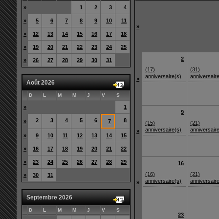
»
1
2
3
4
»
5
6
7
8
9
10
11
»
»
12
13
14
15
16
17
18
»
19
20
21
22
23
24
25
2
»
26
27
28
29
30
31
(17)
(31)
anniversaire(s)
anniversair
»
Août 2026
D
L
M
M
J
V
S
»
1
9
2
3
4
5
6
8
»
7
(15)
(21)
anniversaire(s)
anniversair
»
»
9
10
11
12
13
14
15
»
16
17
18
19
20
21
22
»
23
24
25
26
27
28
29
16
(16)
(21)
»
30
31
anniversaire(s)
anniversair
»
Septembre 2026
D
L
M
M
J
V
S
23