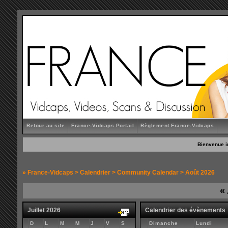
Retour au site
France-Vidcaps Portail
Règlement France-Vidcaps
Bienvenue i
»
France-Vidcaps
>
Calendrier
>
Community Calendar
> Août 2026
«
Juillet 2026
Calendrier des évènements
D
L
M
M
J
V
S
Dimanche
Lundi