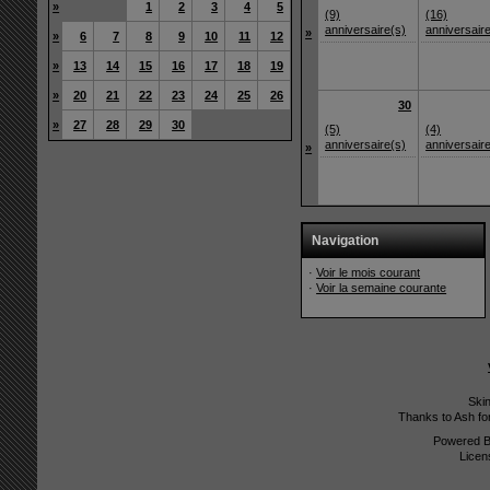
»
1
2
3
4
5
(9)
(16)
anniversaire(s)
anniversair
»
»
6
7
8
9
10
11
12
»
13
14
15
16
17
18
19
»
20
21
22
23
24
25
26
30
»
27
28
29
30
(5)
(4)
anniversaire(s)
anniversair
»
Navigation
·
Voir le mois courant
·
Voir la semaine courante
Ski
Thanks to Ash fo
Powered 
Licen