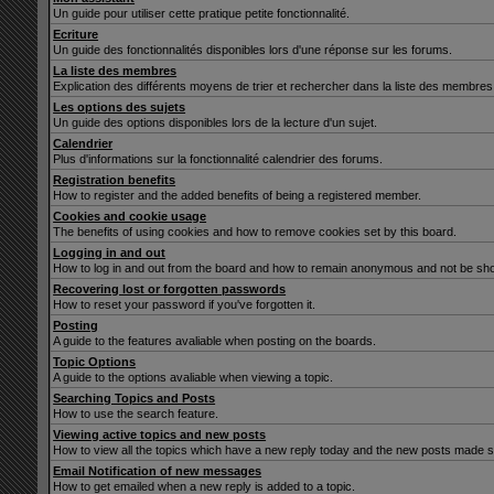
Un guide pour utiliser cette pratique petite fonctionnalité.
Ecriture
Un guide des fonctionnalités disponibles lors d'une réponse sur les forums.
La liste des membres
Explication des différents moyens de trier et rechercher dans la liste des membres
Les options des sujets
Un guide des options disponibles lors de la lecture d'un sujet.
Calendrier
Plus d'informations sur la fonctionnalité calendrier des forums.
Registration benefits
How to register and the added benefits of being a registered member.
Cookies and cookie usage
The benefits of using cookies and how to remove cookies set by this board.
Logging in and out
How to log in and out from the board and how to remain anonymous and not be show
Recovering lost or forgotten passwords
How to reset your password if you've forgotten it.
Posting
A guide to the features avaliable when posting on the boards.
Topic Options
A guide to the options avaliable when viewing a topic.
Searching Topics and Posts
How to use the search feature.
Viewing active topics and new posts
How to view all the topics which have a new reply today and the new posts made sin
Email Notification of new messages
How to get emailed when a new reply is added to a topic.