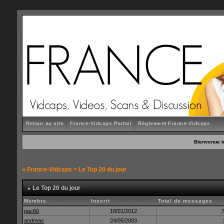
Retour au site
France-Vidcaps Portail
Règlement France-Vidcaps
Bienvenue i
»
France-Vidcaps
> Le Top 20 du jour
Le Top 20 du jour
Membre
Inscrit
Total de messages
pac60
18/01/2012
andreas
24/05/2003