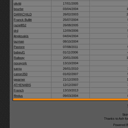
olivtiti
17/01/2005
bourbe
03/04/2004
DARKCHILD
26/02/2003
Franck Bullitt
25/07/2004
raziel852
26/08/2005
drd
12/09/2006
jlinglesakis
04/04/2004
tazman
08/10/2004
Pastore
07/08/2011
babeuf1
01/11/2006
Railway
20/01/2005
novayork
13/10/2004
sarou
26/01/2010
canon350
01/02/2007
gwarner
21/12/2003
ATHENABIS
12/12/2007
French
13/10/2013
ffindus
09/03/2004
Ski
Thanks to Ash fo
Powered 