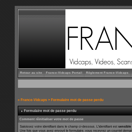
Retour au site
France-Vidcaps Portail
Règlement France-Vidcaps
»
France-Vidcaps
> Formulaire mot de passe perdu
Formulaire mot de passe perdu
Comment réinitialiser votre mot de passe
Saisissez votre identifiant dans le champ ci-dessous. L'identifiant est
sensible
Une fois que vous avez envoyé le formulaire, vous recevrez un courriel demanda