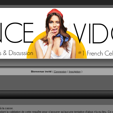
Bienvenue invité
(
Connexion
|
Inscription
)
à la casse.
nt la validation de cette requête pour s'assurer qu'aucune tentative d'abus n'a eu lieu. Ce c