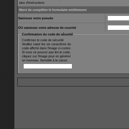
plus d'instructions.
Merci de compléter le formulaire entièrement
Saisissez votre pseudo
OU saisissez votre adresse de courriel
Confirmation du code de sécurité
Confirmez le code de sécurité
Veuillez saisir les six caractères du
code affiché dans l'image ci-contre.
Si vous ne pouvez pas lire le code,
cliquez sur l'image pour en générer
un nouveau. Sensible à la casse.