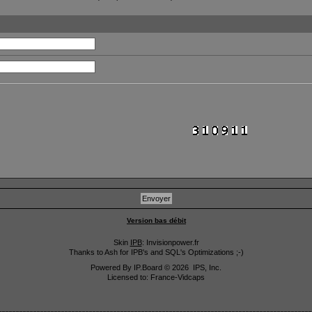
Version bas débit
Skin
IPB
: Invisionpower.fr
Thanks to Ash for IPB's and SQL's Optimizations ;-)
Powered By
IP.Board
© 2026
IPS, Inc
.
Licensed to: France-Vidcaps