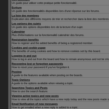
Un guide pour utiliser cette pratique petite fonctionnalité.
Ecriture
Un guide des fonctionnalités disponibles lors d'une réponse sur les forums.
La liste des membres
Explication des différents moyens de trier et rechercher dans la liste des membres
Les options des sujets
Un guide des options disponibles lors de la lecture d'un sujet.
Calendrier
Plus d'informations sur la fonctionnalité calendrier des forums.
Registration benefits
How to register and the added benefits of being a registered member.
Cookies and cookie usage
The benefits of using cookies and how to remove cookies set by this board.
Logging in and out
How to log in and out from the board and how to remain anonymous and not be show
Recovering lost or forgotten passwords
How to reset your password if you've forgotten it.
Posting
A guide to the features avaliable when posting on the boards.
Topic Options
A guide to the options avaliable when viewing a topic.
Searching Topics and Posts
How to use the search feature.
Viewing active topics and new posts
How to view all the topics which have a new reply today and the new posts made sin
Email Notification of new messages
How to get emailed when a new reply is added to a topic.