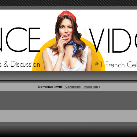
Bienvenue invité
(
Connexion
|
Inscription
)