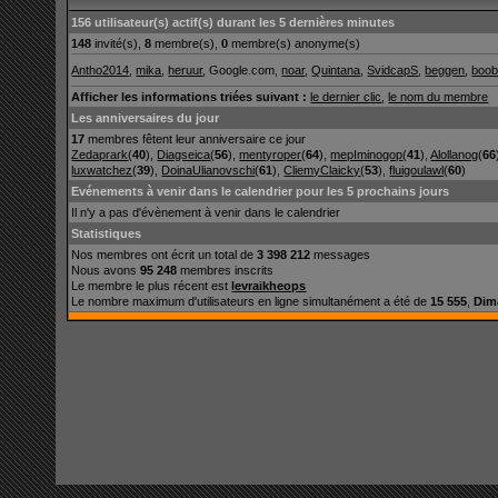
156 utilisateur(s) actif(s) durant les 5 dernières minutes
148
invité(s),
8
membre(s),
0
membre(s) anonyme(s)
Antho2014
,
mika
,
heruur
, Google.com,
noar
,
Quintana
,
SvidcapS
,
beggen
,
boo
Afficher les informations triées suivant :
le dernier clic
,
le nom du membre
Les anniversaires du jour
17
membres fêtent leur anniversaire ce jour
Zedaprark
(
40
),
Diagseica
(
56
),
mentyroper
(
64
),
mepIminogop
(
41
),
Alollanog
(
66
luxwatchez
(
39
),
DoinaUlianovschi
(
61
),
CliemyClaicky
(
53
),
fluigoulawl
(
60
)
Evénements à venir dans le calendrier pour les 5 prochains jours
Il n'y a pas d'évènement à venir dans le calendrier
Statistiques
Nos membres ont écrit un total de
3 398 212
messages
Nous avons
95 248
membres inscrits
Le membre le plus récent est
levraikheops
Le nombre maximum d'utilisateurs en ligne simultanément a été de
15 555
,
Dim