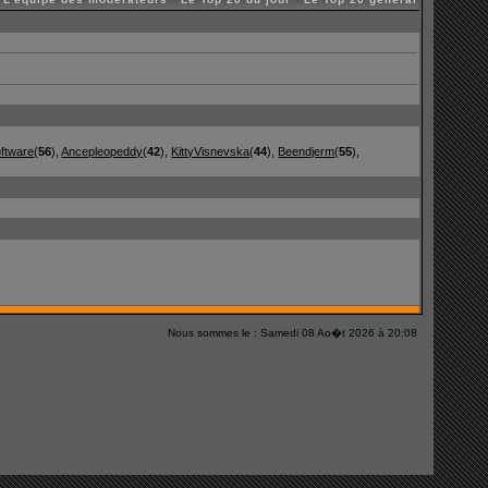
ftware
(
56
),
Ancepleopeddy
(
42
),
KittyVisnevska
(
44
),
Beendjerm
(
55
),
Nous sommes le : Samedi 08 Ao�t 2026 à 20:08