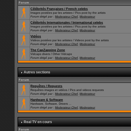
Forum
Célébrités Françaises / French celebs
Images postées par les artistes / Pics post by the artists
Forum dirigé par :
Moderateur Chef
,
Moderateur
Célébrités Internationales / International celebs
Images postées par les artistes / Pics post by the artists
Forum dirigé par :
Moderateur Chef
,
Moderateur
Vidéos
Vidéos postées par les artistes / Videos post by the artists
Forum dirigé par :
Moderateur Chef
,
Moderateur
The CapZapping Zone
Vidcaps divers / Other Vidcaps
Forum dirigé par :
Moderateur Chef
,
Moderateur
Autres sections
Forum
Requêtes / Requests
Requêtes images et vidéos / Pics and videos requests
Forum dirigé par :
Moderateur Chef
,
Moderateur
Hardware & Software
Hardware, Software, Drivers ...
Forum dirigé par :
Moderateur Chef
,
Moderateur
Real TV en cours
Forum