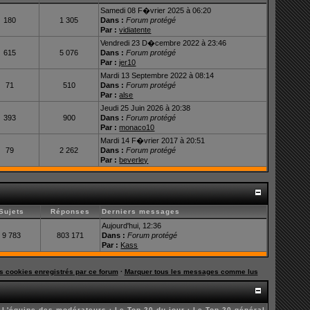
Samedi 08 F�vrier 2025 à 06:20
180
1 305
Dans :
Forum protégé
Par :
vidiatente
Vendredi 23 D�cembre 2022 à 23:46
615
5 076
Dans :
Forum protégé
Par :
jer10
Mardi 13 Septembre 2022 à 08:14
71
510
Dans :
Forum protégé
Par :
alse
Jeudi 25 Juin 2026 à 20:38
393
900
Dans :
Forum protégé
Par :
monaco10
Mardi 14 F�vrier 2017 à 20:51
79
2 262
Dans :
Forum protégé
Par :
beverley
Sujets
Réponses
Derniers messages
Aujourd'hui, 12:36
9 783
803 171
Dans :
Forum protégé
Par :
Kass
es cookies enregistrés par ce forum
·
Marquer tous les messages comme lus
·
L'équipe des modérateurs
·
Le Top 20 du jour
·
Le Top 20 général