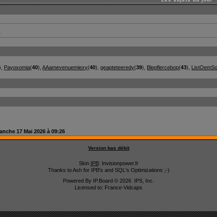
b
),
Payoxomia
(
40
),
AAamevenuemiexy
(
40
),
geapteteeredy
(
39
),
Blepflercebop
(
43
),
ListOemSo
anche 17 Mai 2026 à 09:26
Version bas débit
Skin
IPB
: Invisionpower.fr
Thanks to Ash for IPB's and SQL's Optimizations ;-)
Powered By
IP.Board
© 2026
IPS, Inc
.
Licensed to: France-Vidcaps