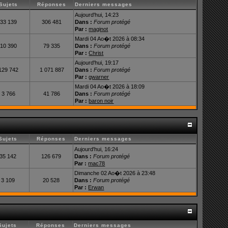
Sujets
Réponses
Derniers messages
Aujourd'hui, 14:23
33 139
306 481
Dans :
Forum protégé
Par :
maginot
Mardi 04 Ao�t 2026 à 08:34
10 390
79 335
Dans :
Forum protégé
Par :
Christ
Aujourd'hui, 19:17
129 742
1 071 887
Dans :
Forum protégé
Par :
gwarner
Mardi 04 Ao�t 2026 à 18:09
3 766
41 786
Dans :
Forum protégé
Par :
baron noir
Sujets
Réponses
Derniers messages
Aujourd'hui, 16:24
35 142
126 679
Dans :
Forum protégé
Par :
mac78
Dimanche 02 Ao�t 2026 à 23:48
3 109
20 528
Dans :
Forum protégé
Par :
Erwan
Sujets
Réponses
Derniers messages