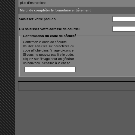
plus d'instructions.
Merci de compléter le formulaire entièrement
Saisissez votre pseudo
OU saisissez votre adresse de courriel
Confirmation du code de sécurité
Confirmez le code de sécurité
Veuillez saisir les six caractères du
code affiché dans l'image ci-contre.
Si vous ne pouvez pas lire le code,
cliquez sur l'image pour en générer
un nouveau. Sensible à la casse.