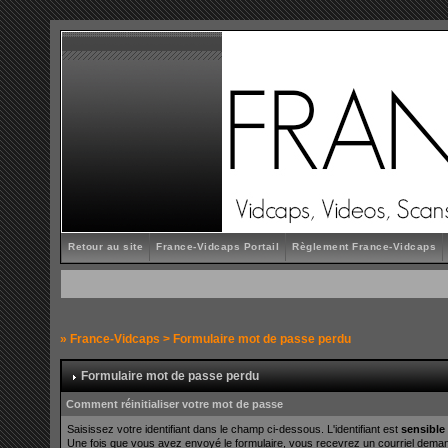
Retour au site
France-Vidcaps Portail
Règlement France-Vidcaps
»
France-Vidcaps
> Formulaire mot de passe perdu
Formulaire mot de passe perdu
Comment réinitialiser votre mot de passe
Saisissez votre identifiant dans le champ ci-dessous. L'identifiant est
sensible
Une fois que vous avez envoyé le formulaire, vous recevrez un courriel demanda