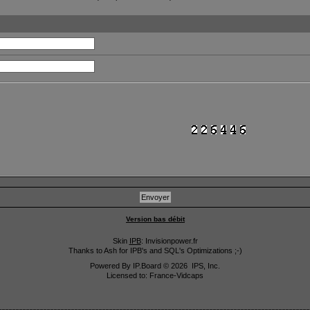
Version bas débit
Skin
IPB
: Invisionpower.fr
Thanks to Ash for IPB's and SQL's Optimizations ;-)
Powered By
IP.Board
© 2026
IPS, Inc
.
Licensed to: France-Vidcaps