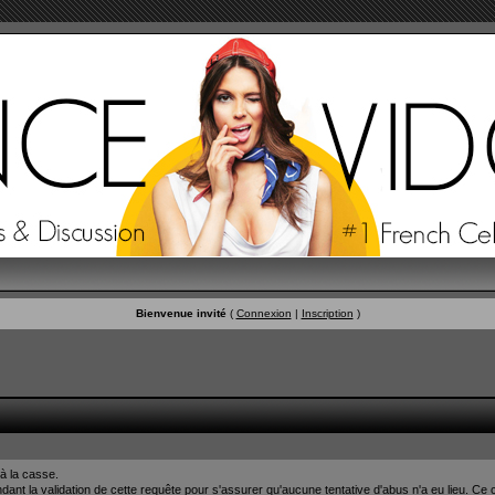
Bienvenue invité
(
Connexion
|
Inscription
)
à la casse.
nt la validation de cette requête pour s'assurer qu'aucune tentative d'abus n'a eu lieu. Ce c