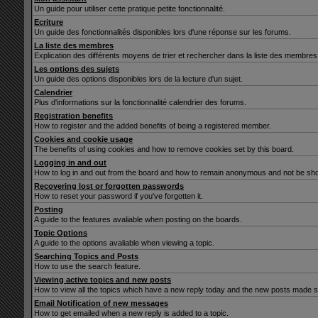
Un guide pour utiliser cette pratique petite fonctionnalité.
Ecriture
Un guide des fonctionnalités disponibles lors d'une réponse sur les forums.
La liste des membres
Explication des différents moyens de trier et rechercher dans la liste des membres
Les options des sujets
Un guide des options disponibles lors de la lecture d'un sujet.
Calendrier
Plus d'informations sur la fonctionnalité calendrier des forums.
Registration benefits
How to register and the added benefits of being a registered member.
Cookies and cookie usage
The benefits of using cookies and how to remove cookies set by this board.
Logging in and out
How to log in and out from the board and how to remain anonymous and not be show
Recovering lost or forgotten passwords
How to reset your password if you've forgotten it.
Posting
A guide to the features avaliable when posting on the boards.
Topic Options
A guide to the options avaliable when viewing a topic.
Searching Topics and Posts
How to use the search feature.
Viewing active topics and new posts
How to view all the topics which have a new reply today and the new posts made sin
Email Notification of new messages
How to get emailed when a new reply is added to a topic.