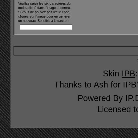
Veuillez saisir les six caractères du
code affiché dans l'image ci-contre.
Si vous ne pouvez pas lire le code,
cliquez sur l'image pour en générer
un nouveau. Sensible à la casse.
Skin
IPB
Thanks to Ash for IPB'
Powered By
IP.
Licensed t