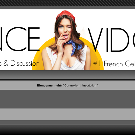
Bienvenue invité
(
Connexion
|
Inscription
)