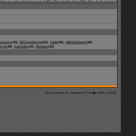
medspro
(
43
),
BDCigeAlgorgo
(
63
),
Gible
(
66
),
ditBatDatheerf
(
66
),
tryte
(
59
),
KukNabe
(
44
),
Maniano
(
53
)
Nous sommes le : Vendredi 07 Ao�t 2026 à 09:58