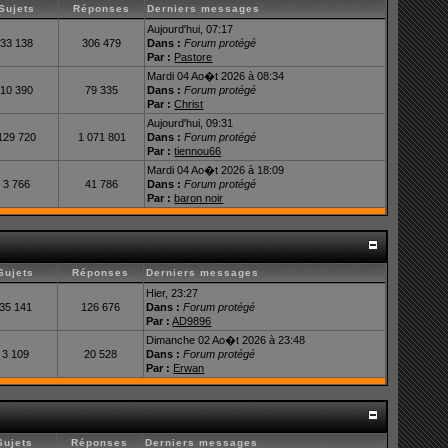
Sujets
Réponses
Derniers messages
Aujourd'hui, 07:17
33 138
306 479
Dans :
Forum protégé
Par :
Pastore
Mardi 04 Ao�t 2026 à 08:34
10 390
79 335
Dans :
Forum protégé
Par :
Christ
Aujourd'hui, 09:31
129 720
1 071 801
Dans :
Forum protégé
Par :
tiennou66
Mardi 04 Ao�t 2026 à 18:09
3 766
41 786
Dans :
Forum protégé
Par :
baron noir
Sujets
Réponses
Derniers messages
Hier, 23:27
35 141
126 676
Dans :
Forum protégé
Par :
AD9896
Dimanche 02 Ao�t 2026 à 23:48
3 109
20 528
Dans :
Forum protégé
Par :
Erwan
Sujets
Réponses
Derniers messages