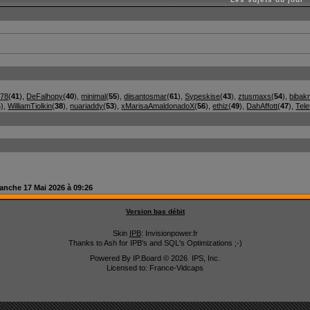
278
(
41
),
DeFalhopy
(
40
),
minimal
(
55
),
diisantosmar
(
61
),
Sypeskise
(
43
),
ztusmaxs
(
54
),
bibak
4
),
WilliamTiolkin
(
38
),
nuariaddy
(
53
),
xMarisaAmaldonadoX
(
56
),
ethiz
(
49
),
DahAffott
(
47
),
Tele
anche 17 Mai 2026 à 09:26
Version bas débit
Skin
IPB
: Invisionpower.fr
Thanks to Ash for IPB's and SQL's Optimizations ;-)
Powered By
IP.Board
© 2026
IPS, Inc
.
Licensed to: France-Vidcaps