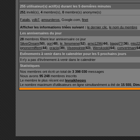
255 utilisateur(s) actif(s) durant les 5 dernières minutes
251
invité(s),
4
membre(s),
0
membre(s) anonyme(s)
Fatalis
,
vdb7
,
amourderos
, Google.com,
finet
Afficher les informations triées suivant :
le dernier clic
,
le nom du membre
Les anniversaires du jour
28
membres fêtent leur anniversaire ce jour
SilverDream
(
50
),
gor
(
48
),
le_fenomene
(
52
),
arno1296
(
44
),
biaggi77
(
36
),
mto2
ignonormiffem
(
44
),
oracio
(
39
),
Viseepoiree
(
63
),
Werskookl
(
64
),
convertman
(
6
Evénements à venir dans le calendrier pour les 5 prochains jours
Il n'y a pas d'évènement à venir dans le calendrier
Statistiques
Nos membres ont écrit un total de
3 398 030
messages
Nous avons
95 248
membres inscrits
Le membre le plus récent est
levraikheops
Le nombre maximum d'utilisateurs en ligne simultanément a été de
15 555
,
Dim