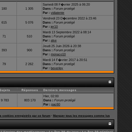
Samedi 08 F�vrier 2025 à 06:20
180
1 305
Dans :
Forum protégé
Par :
vidiatente
Vendredi 23 D�cembre 2022 à 23:46
615
5 076
Dans :
Forum protégé
Par :
jer10
Mardi 13 Septembre 2022 à 08:14
71
510
Dans :
Forum protégé
Par :
alse
Jeudi 25 Juin 2026 à 20:38
393
900
Dans :
Forum protégé
Par :
monaco10
Mardi 14 F�vrier 2017 à 20:51
79
2 262
Dans :
Forum protégé
Par :
beverley
Sujets
Réponses
Derniers messages
Hier, 02:00
9 783
803 170
Dans :
Forum protégé
Par :
pac60
es cookies enregistrés par ce forum
·
Marquer tous les messages comme lus
·
L'équipe des modérateurs
·
Le Top 20 du jour
·
Le Top 20 général