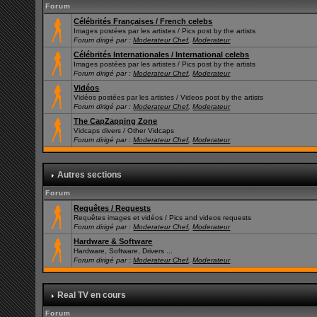
Forum
Célébrités Françaises / French celebs
Images postées par les artistes / Pics post by the artists
Forum dirigé par :
Moderateur Chef
,
Moderateur
Célébrités Internationales / International celebs
Images postées par les artistes / Pics post by the artists
Forum dirigé par :
Moderateur Chef
,
Moderateur
Vidéos
Vidéos postées par les artistes / Videos post by the artists
Forum dirigé par :
Moderateur Chef
,
Moderateur
The CapZapping Zone
Vidcaps divers / Other Vidcaps
Forum dirigé par :
Moderateur Chef
,
Moderateur
Autres sections
Forum
Requêtes / Requests
Requêtes images et vidéos / Pics and videos requests
Forum dirigé par :
Moderateur Chef
,
Moderateur
Hardware & Software
Hardware, Software, Drivers ...
Forum dirigé par :
Moderateur Chef
,
Moderateur
Real TV en cours
Forum