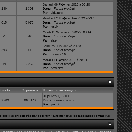
Samedi 08 F�vrier 2025 à 06:20
180
1 305
Dans :
Forum protégé
Par :
vidiatente
Vendredi 23 D�cembre 2022 à 23:46
615
5 076
Dans :
Forum protégé
Par :
jer10
Mardi 13 Septembre 2022 à 08:14
71
510
Dans :
Forum protégé
Par :
alse
Jeudi 25 Juin 2026 à 20:38
393
900
Dans :
Forum protégé
Par :
monaco10
Mardi 14 F�vrier 2017 à 20:51
79
2 262
Dans :
Forum protégé
Par :
beverley
Sujets
Réponses
Derniers messages
Aujourd'hui, 02:00
9 783
803 170
Dans :
Forum protégé
Par :
pac60
es cookies enregistrés par ce forum
·
Marquer tous les messages comme lus
·
L'équipe des modérateurs
·
Le Top 20 du jour
·
Le Top 20 général