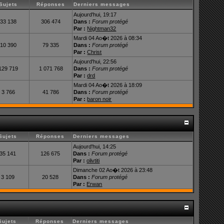
Sujets
Réponses
Derniers messages
Aujourd'hui, 19:17
33 138
306 474
Dans :
Forum protégé
Par :
Nightman32
Mardi 04 Ao�t 2026 à 08:34
10 390
79 335
Dans :
Forum protégé
Par :
Christ
Aujourd'hui, 22:56
129 719
1 071 768
Dans :
Forum protégé
Par :
drd
Mardi 04 Ao�t 2026 à 18:09
3 766
41 786
Dans :
Forum protégé
Par :
baron noir
Sujets
Réponses
Derniers messages
Aujourd'hui, 14:25
35 141
126 675
Dans :
Forum protégé
Par :
olivtiti
Dimanche 02 Ao�t 2026 à 23:48
3 109
20 528
Dans :
Forum protégé
Par :
Erwan
Sujets
Réponses
Derniers messages