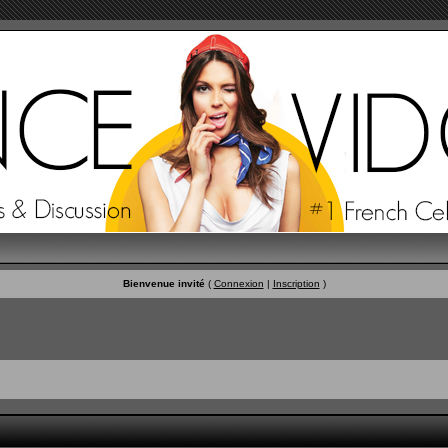
Bienvenue invité
(
Connexion
|
Inscription
)