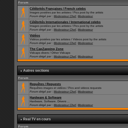
Forum
Célébrités Françaises / French celebs
Images postées par les artistes / Pics post by the artists
Forum dirigé par :
Moderateur Chef
,
Moderateur
Célébrités Internationales / International celebs
Images postées par les artistes / Pics post by the artists
Forum dirigé par :
Moderateur Chef
,
Moderateur
Vidéos
Vidéos postées par les artistes / Videos post by the artists
Forum dirigé par :
Moderateur Chef
,
Moderateur
The CapZapping Zone
Vidcaps divers / Other Vidcaps
Forum dirigé par :
Moderateur Chef
,
Moderateur
Autres sections
Forum
Requêtes / Requests
Requêtes images et vidéos / Pics and videos requests
Forum dirigé par :
Moderateur Chef
,
Moderateur
Hardware & Software
Hardware, Software, Drivers ...
Forum dirigé par :
Moderateur Chef
,
Moderateur
Real TV en cours
Forum