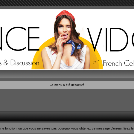
Ce menu a été désactivé
n d'une fonction, ou que vous ne savez pas pourquoi vous obtenez ce message d'erreur, lisez le