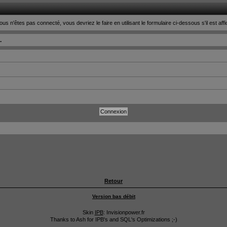
ous n'êtes pas connecté, vous devriez le faire en utilisant le formulaire ci-dessous s'il est aff
.
Retour
Version bas débit
Skin
IPB
: Invisionpower.fr
Thanks to Ash for IPB's and SQL's Optimizations ;-)