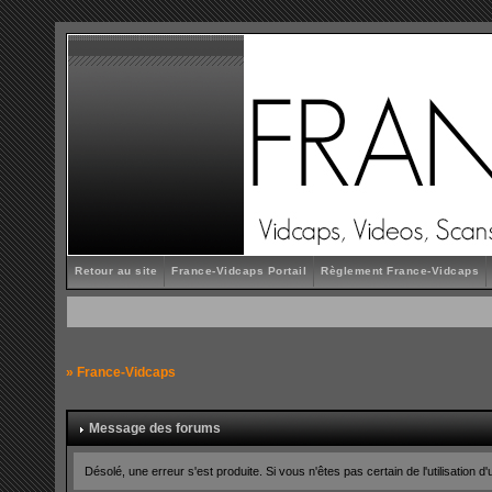
Retour au site
France-Vidcaps Portail
Règlement France-Vidcaps
»
France-Vidcaps
Message des forums
Désolé, une erreur s'est produite. Si vous n'êtes pas certain de l'utilisatio