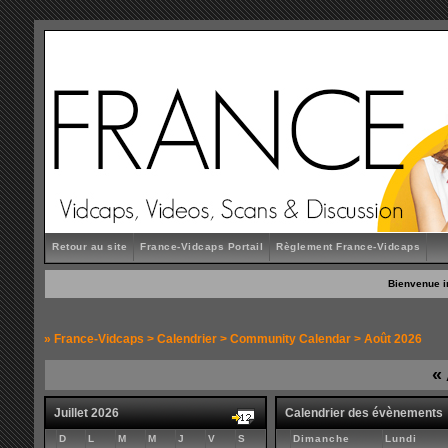
Retour au site
France-Vidcaps Portail
Règlement France-Vidcaps
Bienvenue i
»
France-Vidcaps
>
Calendrier
>
Community Calendar
> Août 2026
«
Juillet 2026
Calendrier des évènements
D
L
M
M
J
V
S
Dimanche
Lundi