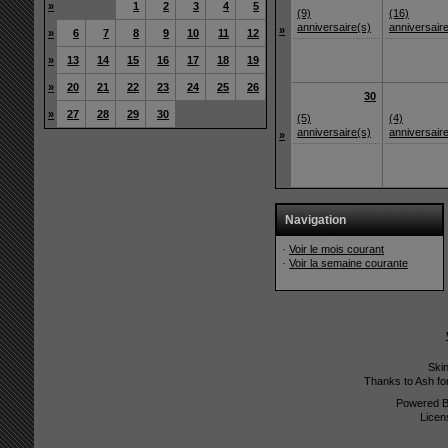
»
1
2
3
4
5
(9)
(16)
anniversaire(s)
anniversair
»
»
6
7
8
9
10
11
12
»
13
14
15
16
17
18
19
»
20
21
22
23
24
25
26
30
»
27
28
29
30
(5)
(4)
anniversaire(s)
anniversair
»
Navigation
·
Voir le mois courant
·
Voir la semaine courante
Ski
Thanks to Ash fo
Powered 
Licen