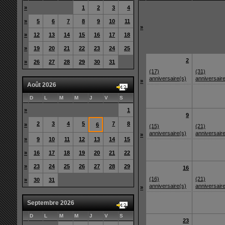
»
1
2
3
4
»
5
6
7
8
9
10
11
»
»
12
13
14
15
16
17
18
»
19
20
21
22
23
24
25
2
»
26
27
28
29
30
31
(17)
(31)
anniversaire(s)
anniversair
»
Août 2026
D
L
M
M
J
V
S
»
1
9
2
3
4
5
7
8
»
6
(15)
(21)
anniversaire(s)
anniversair
»
»
9
10
11
12
13
14
15
»
16
17
18
19
20
21
22
»
23
24
25
26
27
28
29
16
(16)
(21)
»
30
31
anniversaire(s)
anniversair
»
Septembre 2026
D
L
M
M
J
V
S
23