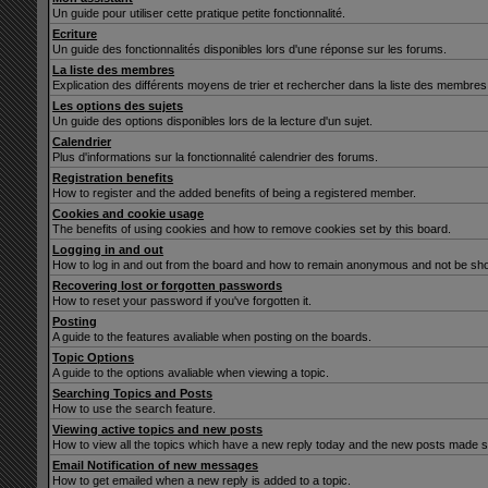
Un guide pour utiliser cette pratique petite fonctionnalité.
Ecriture
Un guide des fonctionnalités disponibles lors d'une réponse sur les forums.
La liste des membres
Explication des différents moyens de trier et rechercher dans la liste des membres
Les options des sujets
Un guide des options disponibles lors de la lecture d'un sujet.
Calendrier
Plus d'informations sur la fonctionnalité calendrier des forums.
Registration benefits
How to register and the added benefits of being a registered member.
Cookies and cookie usage
The benefits of using cookies and how to remove cookies set by this board.
Logging in and out
How to log in and out from the board and how to remain anonymous and not be show
Recovering lost or forgotten passwords
How to reset your password if you've forgotten it.
Posting
A guide to the features avaliable when posting on the boards.
Topic Options
A guide to the options avaliable when viewing a topic.
Searching Topics and Posts
How to use the search feature.
Viewing active topics and new posts
How to view all the topics which have a new reply today and the new posts made sin
Email Notification of new messages
How to get emailed when a new reply is added to a topic.