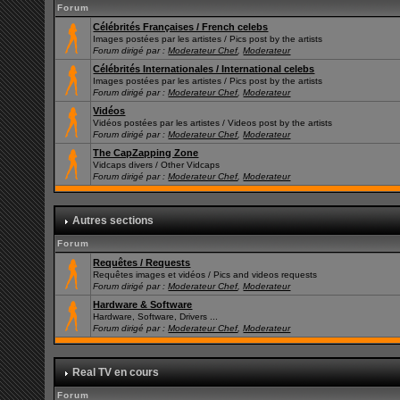
Forum
Célébrités Françaises / French celebs
Images postées par les artistes / Pics post by the artists
Forum dirigé par :
Moderateur Chef
,
Moderateur
Célébrités Internationales / International celebs
Images postées par les artistes / Pics post by the artists
Forum dirigé par :
Moderateur Chef
,
Moderateur
Vidéos
Vidéos postées par les artistes / Videos post by the artists
Forum dirigé par :
Moderateur Chef
,
Moderateur
The CapZapping Zone
Vidcaps divers / Other Vidcaps
Forum dirigé par :
Moderateur Chef
,
Moderateur
Autres sections
Forum
Requêtes / Requests
Requêtes images et vidéos / Pics and videos requests
Forum dirigé par :
Moderateur Chef
,
Moderateur
Hardware & Software
Hardware, Software, Drivers ...
Forum dirigé par :
Moderateur Chef
,
Moderateur
Real TV en cours
Forum