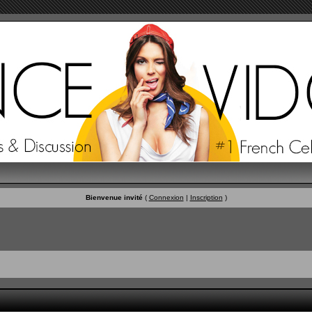
Bienvenue invité
(
Connexion
|
Inscription
)