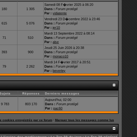
Samedi 08 F�vrier 2025 à 06:20
180
1 305
Dans :
Forum protégé
Par :
vidiatente
Vendredi 23 D�cembre 2022 à 23:46
615
5 076
Dans :
Forum protégé
Par :
jer10
Mardi 13 Septembre 2022 à 08:14
71
510
Dans :
Forum protégé
Par :
alse
Jeudi 25 Juin 2026 à 20:38
393
900
Dans :
Forum protégé
Par :
monaco10
Mardi 14 F�vrier 2017 à 20:51
79
2 262
Dans :
Forum protégé
Par :
beverley
Sujets
Réponses
Derniers messages
Aujourd'hui, 02:00
9 783
803 170
Dans :
Forum protégé
Par :
pac60
es cookies enregistrés par ce forum
·
Marquer tous les messages comme lus
·
L'équipe des modérateurs
·
Le Top 20 du jour
·
Le Top 20 général