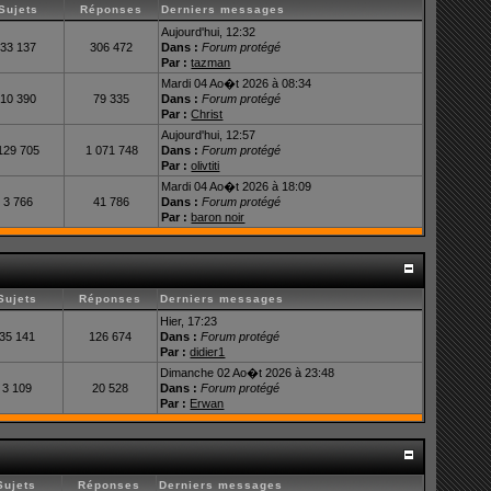
Sujets
Réponses
Derniers messages
Aujourd'hui, 12:32
33 137
306 472
Dans :
Forum protégé
Par :
tazman
Mardi 04 Ao�t 2026 à 08:34
10 390
79 335
Dans :
Forum protégé
Par :
Christ
Aujourd'hui, 12:57
129 705
1 071 748
Dans :
Forum protégé
Par :
olivtiti
Mardi 04 Ao�t 2026 à 18:09
3 766
41 786
Dans :
Forum protégé
Par :
baron noir
Sujets
Réponses
Derniers messages
Hier, 17:23
35 141
126 674
Dans :
Forum protégé
Par :
didier1
Dimanche 02 Ao�t 2026 à 23:48
3 109
20 528
Dans :
Forum protégé
Par :
Erwan
Sujets
Réponses
Derniers messages