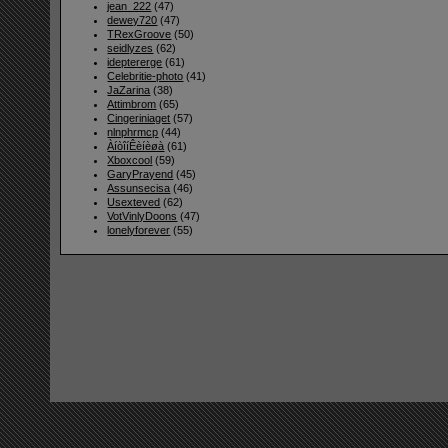
jean_222
(47)
dewey720
(47)
TRexGroove
(50)
seidlyzes
(62)
ideptererge
(61)
Celebritie-photo
(41)
JaZarina
(38)
Attimbrom
(65)
Cingeriniaget
(57)
nlnphrmcp
(44)
ÀíòîíÊèíèøà
(61)
Xboxcool
(59)
GaryPrayend
(45)
Assunsecisa
(46)
Usexteved
(62)
VotVinlyDoons
(47)
lonelyforever
(55)