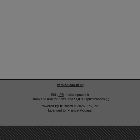
Version bas débit
Skin
IPB
: Invisionpower.fr
Thanks to Ash for IPB's and SQL's Optimizations ;-)
Powered By
IP.Board
© 2026
IPS, Inc
.
Licensed to: France-Vidcaps