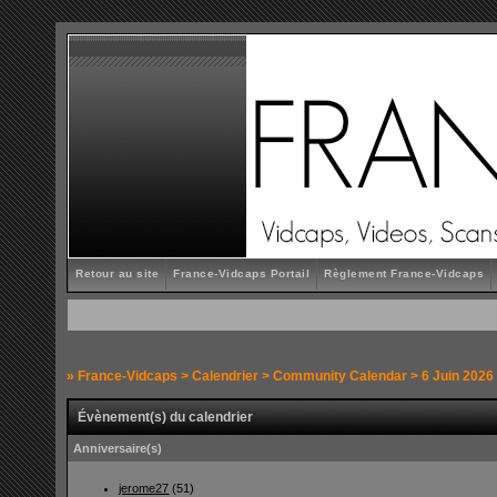
Retour au site
France-Vidcaps Portail
Règlement France-Vidcaps
»
France-Vidcaps
>
Calendrier
>
Community Calendar
> 6 Juin 2026
Évènement(s) du calendrier
Anniversaire(s)
jerome27
(51)