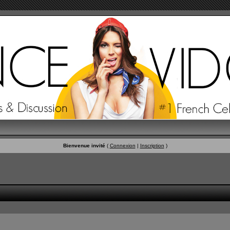
Bienvenue invité
(
Connexion
|
Inscription
)