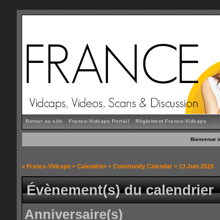
Retour au site
France-Vidcaps Portail
Règlement France-Vidcaps
Bienvenue i
»
France-Vidcaps
>
Calendrier
>
Community Calendar
> 13 Juin 2026
Évènement(s) du calendrier
Anniversaire(s)