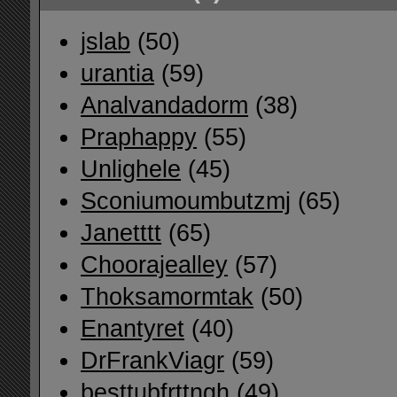
jslab
(50)
urantia
(59)
Analvandadorm
(38)
Praphappy
(55)
Unlighele
(45)
Sconiumoumbutzmj
(65)
Janetttt
(65)
Choorajealley
(57)
Thoksamormtak
(50)
Enantyret
(40)
DrFrankViagr
(59)
besttubfrttngh
(49)