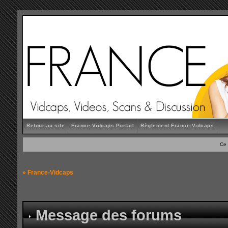
Retour au site
France-Vidcaps Portail
Règlement France-Vidcaps
Ce 
»
France-Vidcaps
Message des forums