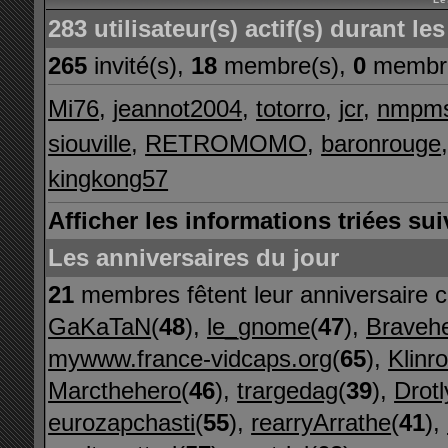
283 utilisateur(s) actif(s) durant l
265
invité(s),
18
membre(s),
0
membre
Mi76
,
jeannot2004
,
totorro
,
jcr
,
nmpm
siouville
,
RETROMOMO
,
baronrouge
kingkong57
Afficher les informations triées sui
Les anniversaires du jour
21
membres fêtent leur anniversaire c
GaKaTaN
(
48
),
le_gnome
(
47
),
Bravehe
mywww.france-vidcaps.org
(
65
),
Klinro
Marcthehero
(
46
),
trargedag
(
39
),
Drotl
eurozapchasti
(
55
),
rearryArrathe
(
41
),