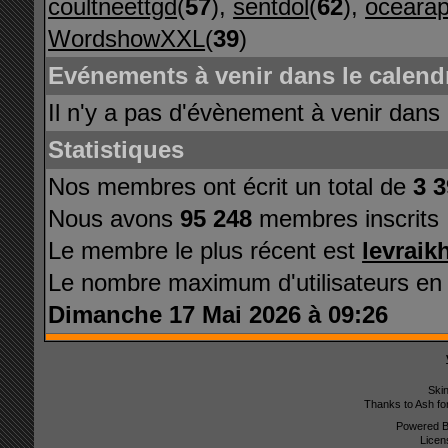
coultneettgd
(
57
),
sentdol
(
62
),
oceara
WordshowXXL
(
39
)
Evénements à venir dans le calendr
Il n'y a pas d'évènement à venir dans 
Statistiques
Nos membres ont écrit un total de
3 
Nous avons
95 248
membres inscrits
Le membre le plus récent est
levraik
Le nombre maximum d'utilisateurs en
Dimanche 17 Mai 2026 à 09:26
Ski
Thanks to Ash fo
Powered 
Licen