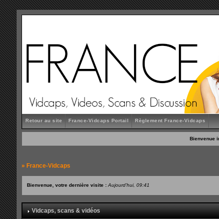
Retour au site
France-Vidcaps Portail
Règlement France-Vidcaps
Bienvenue i
»
France-Vidcaps
Bienvenue, votre dernière visite :
Aujourd'hui, 09:41
Vidcaps, scans & vidéos