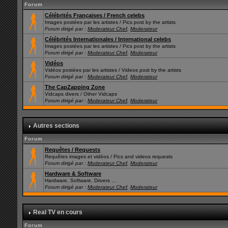
Forum
Célébrités Françaises / French celebs
Images postées par les artistes / Pics post by the artists
Forum dirigé par :
Moderateur Chef
,
Moderateur
Célébrités Internationales / International celebs
Images postées par les artistes / Pics post by the artists
Forum dirigé par :
Moderateur Chef
,
Moderateur
Vidéos
Vidéos postées par les artistes / Videos post by the artists
Forum dirigé par :
Moderateur Chef
,
Moderateur
The CapZapping Zone
Vidcaps divers / Other Vidcaps
Forum dirigé par :
Moderateur Chef
,
Moderateur
Autres sections
Forum
Requêtes / Requests
Requêtes images et vidéos / Pics and videos requests
Forum dirigé par :
Moderateur Chef
,
Moderateur
Hardware & Software
Hardware, Software, Drivers ...
Forum dirigé par :
Moderateur Chef
,
Moderateur
Real TV en cours
Forum