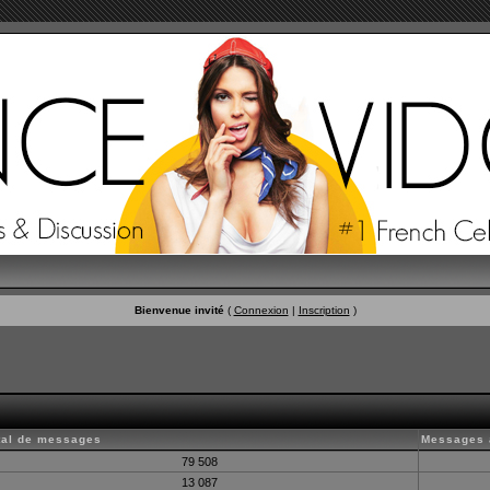
Bienvenue invité
(
Connexion
|
Inscription
)
tal de messages
Messages 
79 508
13 087