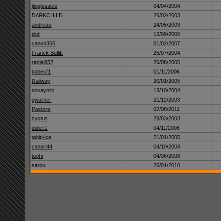
jlinglesakis
04/04/2004
DARKCHILD
26/02/2003
andreas
24/05/2003
drd
12/09/2006
canon350
01/02/2007
Franck Bullitt
25/07/2004
raziel852
26/08/2005
babeuf1
01/11/2006
Railway
20/01/2005
novayork
13/10/2004
gwarner
21/12/2003
Pastore
07/08/2011
zyotus
28/03/2003
didier1
04/11/2008
tahiti-ice
21/01/2005
canari44
04/10/2004
tophi
04/06/2008
sarou
26/01/2010