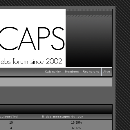
Calendrier
Membres
Recherche
Aide
aujourd'hui
% des messages du jour
10
16.39%
4
6,56%