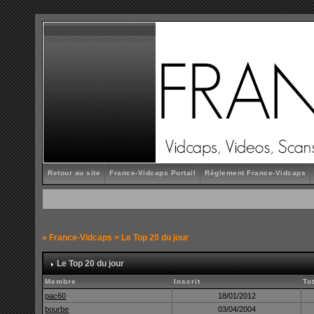
Retour au site
France-Vidcaps Portail
Règlement France-Vidcaps
»
France-Vidcaps
> Le Top 20 du jour
Le Top 20 du jour
Membre
Inscrit
To
pac60
18/01/2012
bourbe
03/04/2004