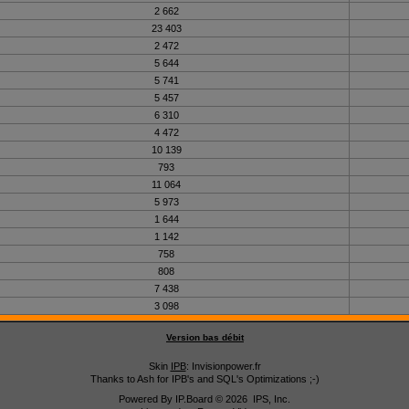
2 662
23 403
2 472
5 644
5 741
5 457
6 310
4 472
10 139
793
11 064
5 973
1 644
1 142
758
808
7 438
3 098
Version bas débit
Skin
IPB
: Invisionpower.fr
Thanks to Ash for IPB's and SQL's Optimizations ;-)
Powered By
IP.Board
© 2026
IPS, Inc
.