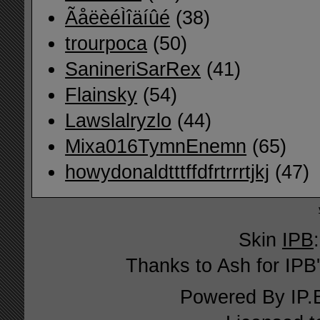
ÃåëèéÌîäíûé
(38)
trourpoca
(50)
SanineriSarRex
(41)
Flainsky
(54)
Lawslalryzlo
(44)
Mixa016TymnEnemn
(65)
howydonaldtttffdfrtrrrtjkj
(47)
Skin
IPB
Thanks to Ash for IPB'
Powered By
IP.