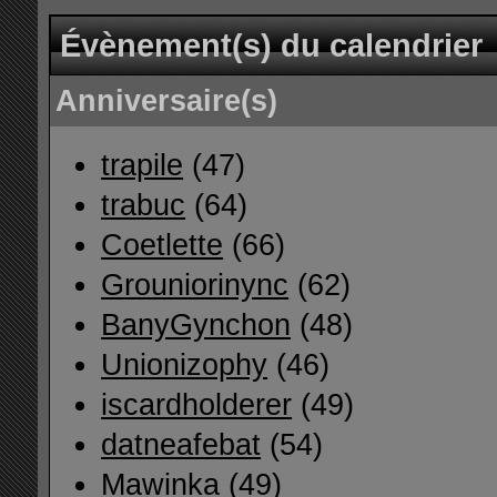
Évènement(s) du calendrier
Anniversaire(s)
trapile
(47)
trabuc
(64)
Coetlette
(66)
Grouniorinync
(62)
BanyGynchon
(48)
Unionizophy
(46)
iscardholderer
(49)
datneafebat
(54)
Mawinka
(49)