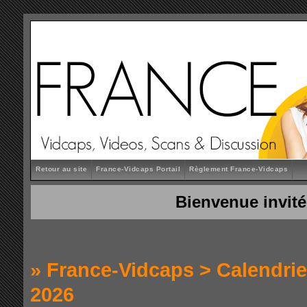
Retour au site
France-Vidcaps Portail
Règlement France-Vidcaps
Bienvenue invité
»
France-Vidcaps
>
Calendrie
2026