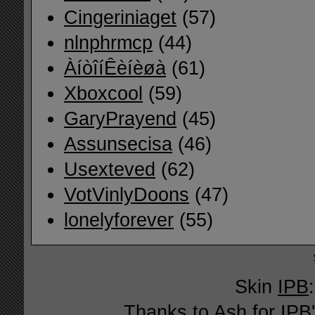
Cingeriniaget
(57)
nlnphrmcp
(44)
ÀíòîíÊèíèøà
(61)
Xboxcool
(59)
GaryPrayend
(45)
Assunsecisa
(46)
Usexteved
(62)
VotVinlyDoons
(47)
lonelyforever
(55)
Skin
IPB
Thanks to Ash for IPB'