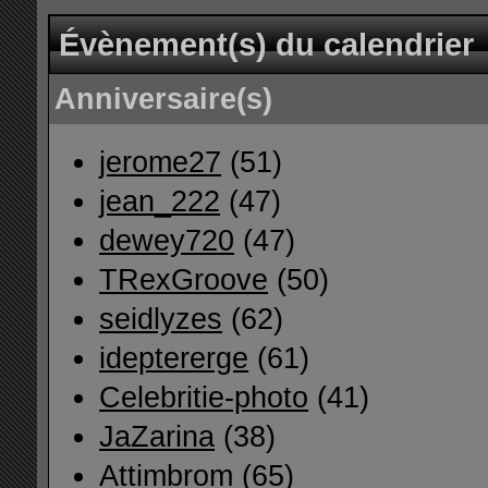
Évènement(s) du calendrier
Anniversaire(s)
jerome27
(51)
jean_222
(47)
dewey720
(47)
TRexGroove
(50)
seidlyzes
(62)
ideptererge
(61)
Celebritie-photo
(41)
JaZarina
(38)
Attimbrom
(65)