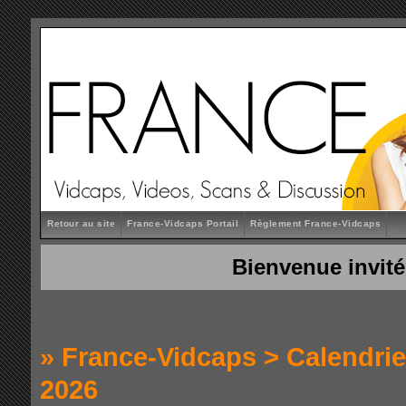
Retour au site
France-Vidcaps Portail
Règlement France-Vidcaps
Bienvenue invité
»
France-Vidcaps
>
Calendrie
2026