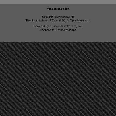
Version bas débit
Skin
IPB
: Invisionpower.fr
Thanks to Ash for IPB's and SQL's Optimizations ;-)
Powered By
IP.Board
© 2026
IPS, Inc
.
Licensed to: France-Vidcaps