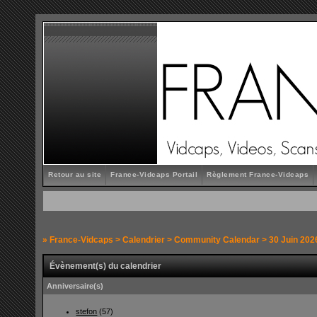
Retour au site
France-Vidcaps Portail
Règlement France-Vidcaps
»
France-Vidcaps
>
Calendrier
>
Community Calendar
> 30 Juin 202
Évènement(s) du calendrier
Anniversaire(s)
stefon
(57)