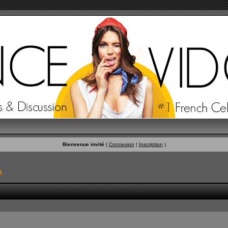
Bienvenue invité
(
Connexion
|
Inscription
)
6