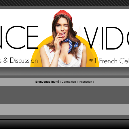
Bienvenue invité
(
Connexion
|
Inscription
)