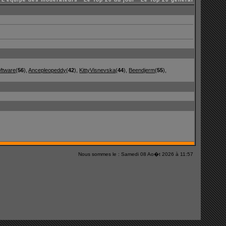
ftware
(
56
),
Ancepleopeddy
(
42
),
KittyVisnevska
(
44
),
Beendjerm
(
55
),
Nous sommes le : Samedi 08 Ao�t 2026 à 11:57