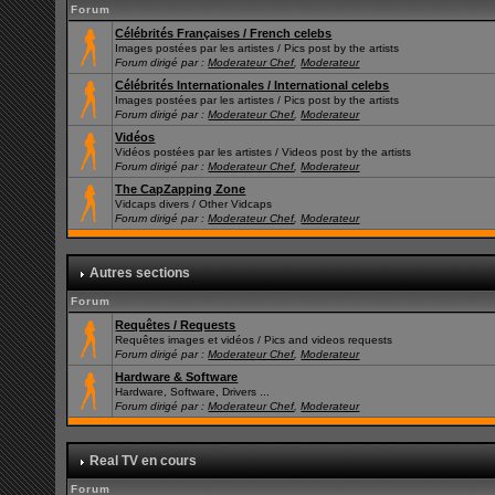
Forum
Célébrités Françaises / French celebs
Images postées par les artistes / Pics post by the artists
Forum dirigé par :
Moderateur Chef
,
Moderateur
Célébrités Internationales / International celebs
Images postées par les artistes / Pics post by the artists
Forum dirigé par :
Moderateur Chef
,
Moderateur
Vidéos
Vidéos postées par les artistes / Videos post by the artists
Forum dirigé par :
Moderateur Chef
,
Moderateur
The CapZapping Zone
Vidcaps divers / Other Vidcaps
Forum dirigé par :
Moderateur Chef
,
Moderateur
Autres sections
Forum
Requêtes / Requests
Requêtes images et vidéos / Pics and videos requests
Forum dirigé par :
Moderateur Chef
,
Moderateur
Hardware & Software
Hardware, Software, Drivers ...
Forum dirigé par :
Moderateur Chef
,
Moderateur
Real TV en cours
Forum