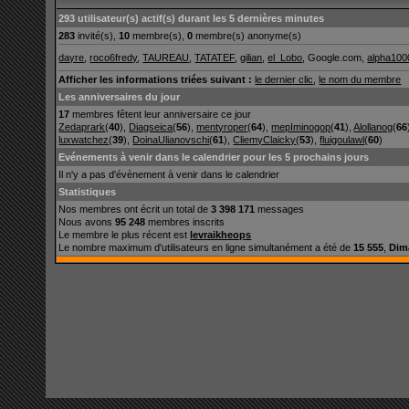
293 utilisateur(s) actif(s) durant les 5 dernières minutes
283
invité(s),
10
membre(s),
0
membre(s) anonyme(s)
dayre
,
roco6fredy
,
TAUREAU
,
TATATEF
,
gilian
,
el_Lobo
, Google.com,
alpha100
Afficher les informations triées suivant :
le dernier clic
,
le nom du membre
Les anniversaires du jour
17
membres fêtent leur anniversaire ce jour
Zedaprark
(
40
),
Diagseica
(
56
),
mentyroper
(
64
),
mepIminogop
(
41
),
Alollanog
(
66
luxwatchez
(
39
),
DoinaUlianovschi
(
61
),
CliemyClaicky
(
53
),
fluigoulawl
(
60
)
Evénements à venir dans le calendrier pour les 5 prochains jours
Il n'y a pas d'évènement à venir dans le calendrier
Statistiques
Nos membres ont écrit un total de
3 398 171
messages
Nous avons
95 248
membres inscrits
Le membre le plus récent est
levraikheops
Le nombre maximum d'utilisateurs en ligne simultanément a été de
15 555
,
Dim