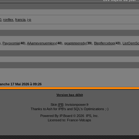
0
,
ronflex
,
francia
,
j-p
),
Payoxomia
(
40
),
AAamevenuemiexy
(
40
),
geapteteeredy
(
39
),
Blepflercebop
(
43
),
ListOemSo
anche 17 Mai 2026 à 09:26
Version bas débit
Skin
IPB
: Invisionpower.fr
Thanks to Ash for IPB's and SQL's Optimizations ;-)
Powered By
IP.Board
© 2026
IPS, Inc
.
Licensed to: France-Vidcaps