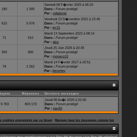
Samedi 08 F�vrier 2025 à 06:20
180
1 305
Dans :
Forum protégé
Par :
vidiatente
Vendredi 23 D�cembre 2022 à 23:46
615
5 076
Dans :
Forum protégé
Par :
jer10
Mardi 13 Septembre 2022 à 08:14
71
510
Dans :
Forum protégé
Par :
alse
Jeudi 25 Juin 2026 à 20:38
393
900
Dans :
Forum protégé
Par :
monaco10
Mardi 14 F�vrier 2017 à 20:51
79
2 262
Dans :
Forum protégé
Par :
beverley
Sujets
Réponses
Derniers messages
Jeudi 06 Ao�t 2026 à 02:00
9 783
803 170
Dans :
Forum protégé
Par :
pac60
es cookies enregistrés par ce forum
·
Marquer tous les messages comme lus
·
L'équipe des modérateurs
·
Le Top 20 du jour
·
Le Top 20 général