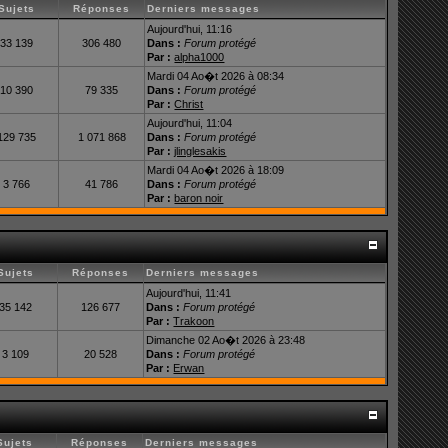
Sujets
Réponses
Derniers messages
Aujourd'hui, 11:16
33 139
306 480
Dans :
Forum protégé
Par :
alpha1000
Mardi 04 Ao�t 2026 à 08:34
10 390
79 335
Dans :
Forum protégé
Par :
Christ
Aujourd'hui, 11:04
129 735
1 071 868
Dans :
Forum protégé
Par :
jlinglesakis
Mardi 04 Ao�t 2026 à 18:09
3 766
41 786
Dans :
Forum protégé
Par :
baron noir
Sujets
Réponses
Derniers messages
Aujourd'hui, 11:41
35 142
126 677
Dans :
Forum protégé
Par :
Trakoon
Dimanche 02 Ao�t 2026 à 23:48
3 109
20 528
Dans :
Forum protégé
Par :
Erwan
Sujets
Réponses
Derniers messages