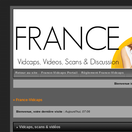
Retour au site
France-Vidcaps Portail
Règlement France-Vidcaps
Bienvenue i
»
France-Vidcaps
Bienvenue, votre dernière visite :
Aujourd'hui, 07:06
Vidcaps, scans & vidéos