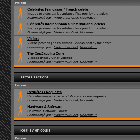
Forum
Célébrités Françaises / French celebs
Images postées par les artistes / Pics post by the artists
Forum dirigé par :
Moderateur Chef
,
Moderateur
Célébrités Internationales / International celebs
Images postées par les artistes / Pics post by the artists
Forum dirigé par :
Moderateur Chef
,
Moderateur
Vidéos
Vidéos postées par les artistes / Videos post by the artists
Forum dirigé par :
Moderateur Chef
,
Moderateur
The CapZapping Zone
Vidcaps divers / Other Vidcaps
Forum dirigé par :
Moderateur Chef
,
Moderateur
Autres sections
Forum
Requêtes / Requests
Requêtes images et vidéos / Pics and videos requests
Forum dirigé par :
Moderateur Chef
,
Moderateur
Hardware & Software
Hardware, Software, Drivers ...
Forum dirigé par :
Moderateur Chef
,
Moderateur
Real TV en cours
Forum