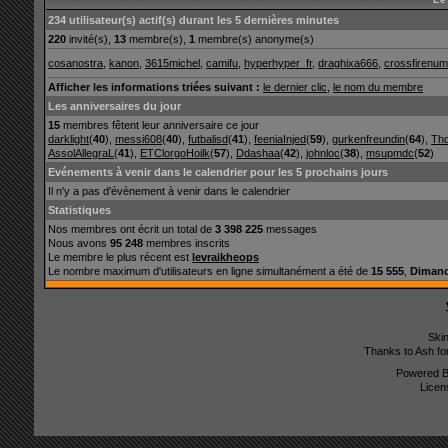
234 utilisateur(s) actif(s) durant les 5 dernières minutes
220
invité(s),
13
membre(s),
1
membre(s) anonyme(s)
cosanostra
,
kanon
,
3615michel
,
camifu
,
hyperhyper_fr
,
draghixa666
,
crossfirenu
Afficher les informations triées suivant :
le dernier clic
,
le nom du membre
Les anniversaires du jour
15
membres fêtent leur anniversaire ce jour
darklight
(
40
),
messi608
(
40
),
futbalisd
(
41
),
feeniaInjed
(
59
),
gurkenfreundin
(
64
),
Th
AssolAllegraL
(
41
),
ETClorgoHoilk
(
57
),
Ddashaa
(
42
),
johnloc
(
38
),
msupmdc
(
52
)
Evénements à venir dans le calendrier pour les 5 prochains jours
Il n'y a pas d'évènement à venir dans le calendrier
Statistiques
Nos membres ont écrit un total de
3 398 225
messages
Nous avons
95 248
membres inscrits
Le membre le plus récent est
levraikheops
Le nombre maximum d'utilisateurs en ligne simultanément a été de
15 555
,
Dimanc
Ski
Thanks to Ash fo
Powered 
Licen