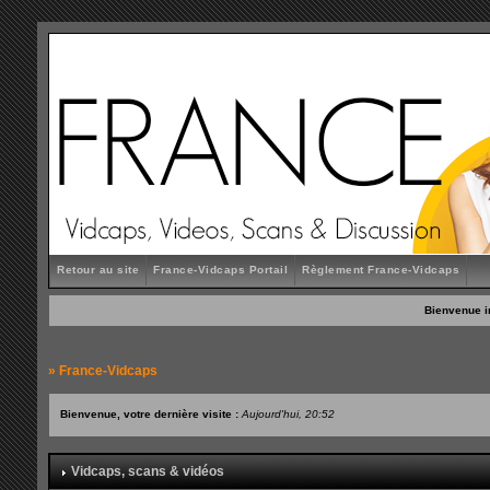
Retour au site
France-Vidcaps Portail
Règlement France-Vidcaps
Bienvenue i
»
France-Vidcaps
Bienvenue, votre dernière visite :
Aujourd'hui, 20:52
Vidcaps, scans & vidéos