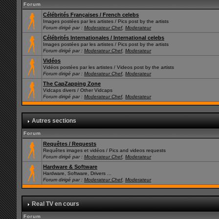
Forum
Célébrités Françaises / French celebs
Images postées par les artistes / Pics post by the artists
Forum dirigé par :
Moderateur Chef
,
Moderateur
Célébrités Internationales / International celebs
Images postées par les artistes / Pics post by the artists
Forum dirigé par :
Moderateur Chef
,
Moderateur
Vidéos
Vidéos postées par les artistes / Videos post by the artists
Forum dirigé par :
Moderateur Chef
,
Moderateur
The CapZapping Zone
Vidcaps divers / Other Vidcaps
Forum dirigé par :
Moderateur Chef
,
Moderateur
Autres sections
Forum
Requêtes / Requests
Requêtes images et vidéos / Pics and videos requests
Forum dirigé par :
Moderateur Chef
,
Moderateur
Hardware & Software
Hardware, Software, Drivers ...
Forum dirigé par :
Moderateur Chef
,
Moderateur
Real TV en cours
Forum