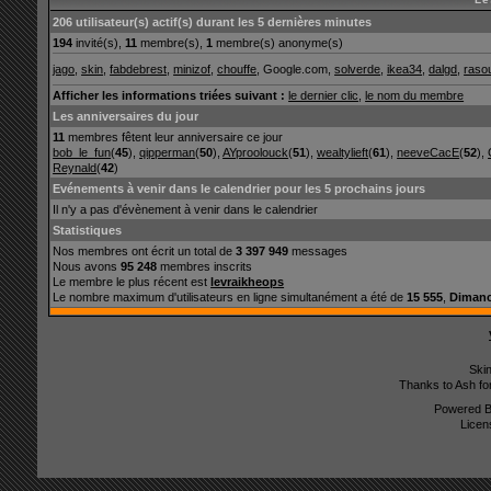
206 utilisateur(s) actif(s) durant les 5 dernières minutes
194
invité(s),
11
membre(s),
1
membre(s) anonyme(s)
jago
,
skin
,
fabdebrest
,
minizof
,
chouffe
, Google.com,
solverde
,
ikea34
,
dalgd
,
rasou
Afficher les informations triées suivant :
le dernier clic
,
le nom du membre
Les anniversaires du jour
11
membres fêtent leur anniversaire ce jour
bob_le_fun
(
45
),
qipperman
(
50
),
AYproolouck
(
51
),
wealtylieft
(
61
),
neeveCacE
(
52
),
Reynald
(
42
)
Evénements à venir dans le calendrier pour les 5 prochains jours
Il n'y a pas d'évènement à venir dans le calendrier
Statistiques
Nos membres ont écrit un total de
3 397 949
messages
Nous avons
95 248
membres inscrits
Le membre le plus récent est
levraikheops
Le nombre maximum d'utilisateurs en ligne simultanément a été de
15 555
,
Dimanc
Ski
Thanks to Ash fo
Powered 
Licen