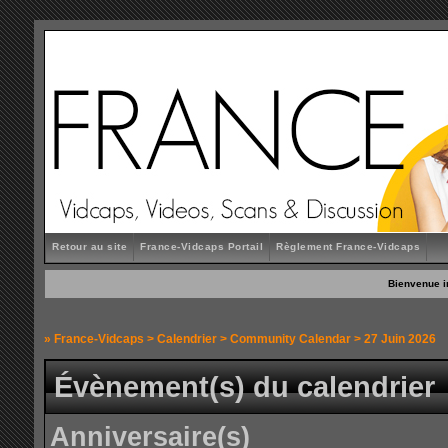
Retour au site
France-Vidcaps Portail
Règlement France-Vidcaps
Bienvenue i
»
France-Vidcaps
>
Calendrier
>
Community Calendar
> 27 Juin 2026
Évènement(s) du calendrier
Anniversaire(s)