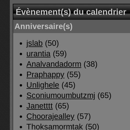
Évènement(s) du calendrier
Anniversaire(s)
jslab
(50)
urantia
(59)
Analvandadorm
(38)
Praphappy
(55)
Unlighele
(45)
Sconiumoumbutzmj
(65)
Janetttt
(65)
Choorajealley
(57)
Thoksamormtak
(50)