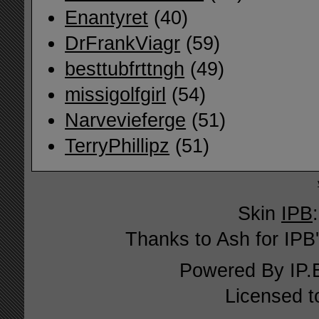
Enantyret
(40)
DrFrankViagr
(59)
besttubfrttngh
(49)
missigolfgirl
(54)
Narvevieferge
(51)
TerryPhillipz
(51)
Skin
IPB
Thanks to Ash for IPB'
Powered By
IP.
Licensed t