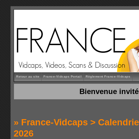
Retour au site
France-Vidcaps Portail
Règlement France-Vidcaps
Bienvenue invité
»
France-Vidcaps
>
Calendrie
2026