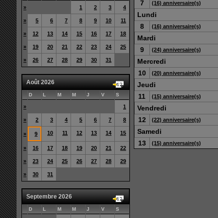
7
(16) anniversaire(s)
»
1
2
3
4
Lundi
»
5
6
7
8
9
10
11
8
(16) anniversaire(s)
»
12
13
14
15
16
17
18
Mardi
»
19
20
21
22
23
24
25
9
(24) anniversaire(s)
»
26
27
28
29
30
31
Mercredi
10
(20) anniversaire(s)
Août 2026
Jeudi
D
L
M
M
J
V
S
11
(15) anniversaire(s)
»
1
Vendredi
12
»
2
3
4
5
6
7
8
(22) anniversaire(s)
Samedi
10
11
12
13
14
15
»
9
13
(15) anniversaire(s)
»
16
17
18
19
20
21
22
»
23
24
25
26
27
28
29
»
30
31
Septembre 2026
D
L
M
M
J
V
S