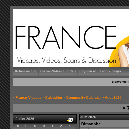
Retour au site
France-Vidcaps Portail
Règlement France-Vidcaps
Bienvenue i
»
France-Vidcaps
>
Calendrier
>
Community Calendar
> Août 2026
«
7
Juin 2026
Juillet 2026
Dimanche
D
L
M
M
J
V
S